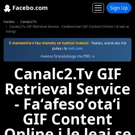
Facebo.com
Sign Up
Facebo
Canalc2.Tv
Canalc2.Tv GIF Retrieval Service - Faʻafesoʻotaʻi GIF Content Online i le leai se
totogi
E manaomia e lau manatu se tuatusi tuatusi
- faatau, auina atu ma
pulea i le
ns6.com
Aveese faʻasalalauga ma PRO →
Canalc2.Tv GIF
Retrieval Service
- Faʻafesoʻotaʻi
GIF Content
Online i le leai se