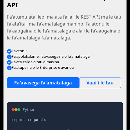
API
Faʻatumu ata, leo, ma ata faila i le REST API ma le tau
faʻataʻitaʻi ma faʻamatalaga manino. Faʻatonu le
faʻaaogaina o le faʻamatalaga e ala i le faʻaaogaina o
le faʻamatalaga faʻamatalaga.
Faʻatonu
Faʻapolokalame, faʻavasegaina o faʻamatalaga
Faʻataʻitaʻiga o tau o masina
Faʻatupeina o le Enterprise e avanoa
Faʻavasega faʻamatalaga
Vaai i le tau
Python
import
 requests
