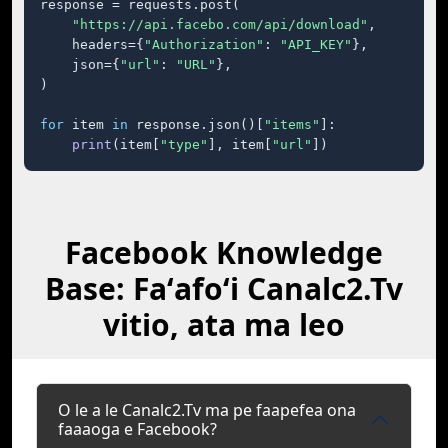
response = requests.post(

"https://api.facebo.com/api/download"
,

    headers={
"Authorization"
: 
"API_KEY"
},

    json={
"url"
: 
"URL"
},

)

for
 item 
in
 response.json()[
"items"
]:

print
(item[
"type"
], item[
"url"
])
Facebook Knowledge
Base: Faʻafoʻi Canalc2.Tv
vitio, ata ma leo
O le a le Canalc2.Tv ma pe faapefea ona
faaaoga e Facebook?