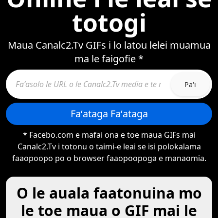
totogi
Maua Canalc2.Tv GIFs i lo latou lelei muamua
ma le faigofie *
Pa'i
Faʻataga Faʻataga
* Facebo.com e mafai ona e toe maua GIFs mai
Canalc2.Tv i totonu o taimi-e leai se isi polokalama
faaopoopo po o browser faaopoopoga e manaomia.
O le auala faatonuina mo
le toe maua o GIF mai le