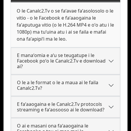
O le Canalc2.Tv o se faʻavae faʻasolosolo o le
vitio - o le Facebook e faʻaaogaina le
faʻaputuga vitio (o le H.264 MP4 e oʻo atu i le
1080p) ma tuʻuina atu i ai se faila e mafai
ona faʻapipiʻi ma le leo.
E manaʻomia e aʻu se teugatupe i le
Facebook poʻo le Canalc2.Tv e download
ai?
O le a le format o le a maua ai le faila
Canalc2.Tv?
E faʻaaogaina e le Canalc2.Tv protocols
streaming e faʻaosooso ai le download?
O ai e masani ona faʻaaogaina le