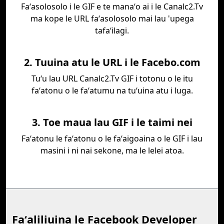
Faʻasolosolo i le GIF e te manaʻo ai i le Canalc2.Tv
ma kope le URL faʻasolosolo mai lau 'upega
tafaʻilagi.
2. Tuuina atu le URL i le Facebo.com
Tuʻu lau URL Canalc2.Tv GIF i totonu o le itu
faʻatonu o le faʻatumu na tuʻuina atu i luga.
3. Toe maua lau GIF i le taimi nei
Faʻatonu le faʻatonu o le faʻaigoaina o le GIF i lau
masini i ni nai sekone, ma le lelei atoa.
Faʻaliliuina le Facebook Developer