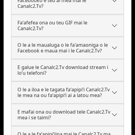
Facebooko e teu ai mea mai le
Canalc2.Tv?
Faʻafefea ona ou teu GIF mai le
Canalc2.Tv?
O le a le maualuga o le faʻamaoniga o le
Facebook e maua mai i le Canalc2.Tv?
E galue le Canalc2.Tv download stream i
loʻu telefoni?
O le a iloa e le tagata faʻapipiʻi Canalc2.Tv
le mea na ou faʻapipiʻi ai a latou mea?
E mafai ona ou download tele Canalc2.Tv
mea i se taimi?
O le a le faʻapipiʻiina mai le Canalc2.Tv ma