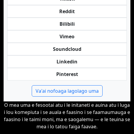
Reddit
Bilibili
Vimeo
Soundcloud
Linkedin
Pinterest
Va'ai nofoaga lagolago uma
O mea uma e fesootai atu i le initaneti e auina atu i luga
i lou komepiuta i se auala e faasino i se faamaumauga e
faasino i le taimi moni, ma e saogalemu — e le teuina se
mea i lo tatou faiga faavae.