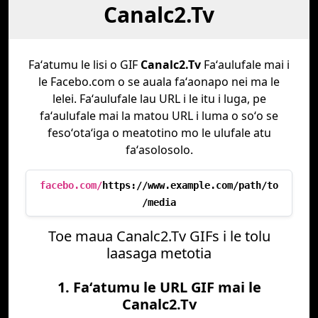
Canalc2.Tv
Faʻatumu le lisi o GIF
Canalc2.Tv
Faʻaulufale mai i
le Facebo.com o se auala faʻaonapo nei ma le
lelei. Faʻaulufale lau URL i le itu i luga, pe
faʻaulufale mai la matou URL i luma o soʻo se
fesoʻotaʻiga o meatotino mo le ulufale atu
faʻasolosolo.
facebo.com/
https://www.example.com/path/to
/media
Toe maua Canalc2.Tv GIFs i le tolu
laasaga metotia
1. Faʻatumu le URL GIF mai le
Canalc2.Tv